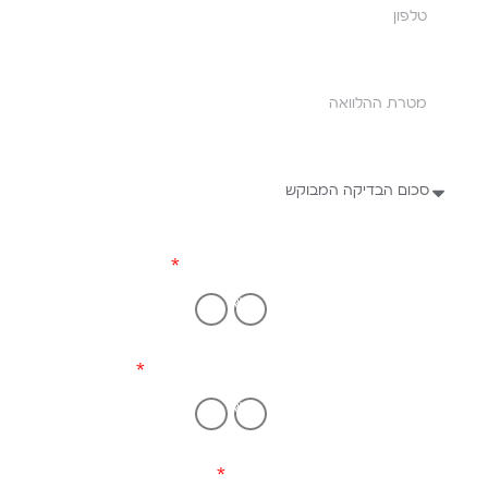
כרטיס אשראי
כן
לא
רכב מעל שנתון 2012
כן
לא
נכס