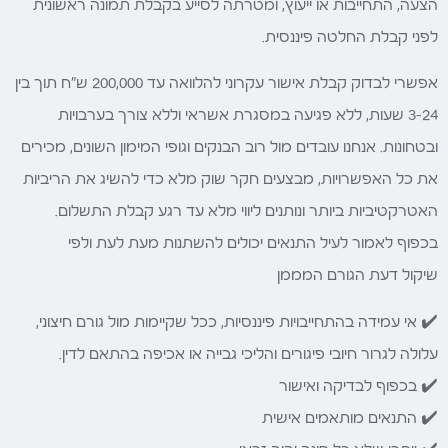
הצעה, התחייבות או ייעוץ, ומטרתה לסייע בקבלת תמונה ראשונית
לפני קבלת החלטה פיננסית.
אפשרי לבדוק קבלת אישור עקרוני להלוואה עד 200,000 ש"ח תוך בין
3-24 שעות, ללא פגיעה במסגרת אשראי וללא צורך בערבויות
ובטחונות. אנחנו עובדים מול רוב הבנקים וגופי המימון השונים, מכירים
את כל האפשרויות, מבצעים חקר שוק מלא כדי להשיג את הריביות
האטרקטיביות ביותר ונותנים ליווי מלא עד רגע קבלת התשלום.
בכפוף לאמור לעיל התנאים יכולים להשתנות מעת לעת ולפי
שיקול דעת הגורם המממן
✔️ אי עמידה בהתחייבויות פיננסיות, ככל שקיימות מול גורם חיצוני,
עלולה לגרור חיובי פיגורים והליכי גבייה או אכיפה בהתאם לדין.
✔️ בכפוף לבדיקה ואישור
✔️ התנאים מותאמים אישית