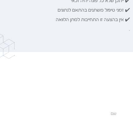
✔️ ייתכן שלא כל פונה יהיה זכאי
✔️ זמני טיפול משתנים בהתאם לנתונים
✔️ אין בהצעה זו התחייבות למתן הלוואה
.
לפי מידע כללי הנהוג בין גופי מימון מסוימים, קיימים
מקרים בהם מתקבל אישור עקרוני בתוך מספר
שעות, והעמדת הכספים עשויה להתבצע בתוך עד 3
ימי עסקים – בכפוף לאישור הגורם המממן ולתנאיו.
“שליחת מידע זה מיועדת לקבלת מידע ראשוני
בלבד – לא אישור מיידי או התחייבות למימון.”