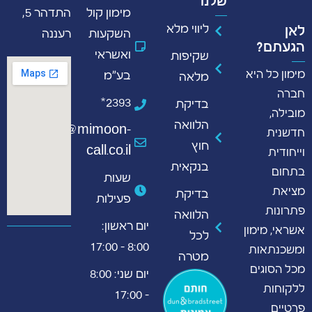
שלנו
מימון קול
התדהר 5,
ליווי מלא
לאן
השקעות
רעננה
הגעתם?
ואשראי
שקיפות
מימון כל היא
בע"מ
מלאה
חברה
2393*
בדיקת
מובילה,
הלוואה
info@mimoon-
חדשנית
חוץ
call.co.il
וייחודית
בנקאית
בתחום
שעות
מציאת
בדיקת
פעילות
פתרונות
הלוואה
יום ראשון:
אשראי, מימון
לכל
8:00 - 17:00
ומשכנתאות
מטרה
מכל הסוגים
יום שני: 8:00
ללקוחות
- 17:00
פרטיים