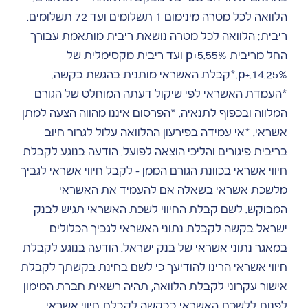
הלוואה לכל מטרה מינימום 1 תשלומים ועד 72 תשלומים.
ריבית: הלוואה לכל מטרה נושאת ריבית מותאמת עבורך
החל מריבית p+5.55% ועד ריבית מקסימלית של
14.25%.+p.*קבלת האשראי מותנית בהגשת בקשה.
*העמדת האשראי לפי שיקול דעתה המוחלט של הגורם
המלווה ובכפוף לתנאיה. *הפרסום איננו מהווה הצעה למתן
אשראי. *אי עמידה בפירעון ההלוואה עלול לגרור חיוב
בריבית פיגורים והליכי הוצאה לפועל. הודעה בנוגע לקבלת
חיווי אשראי בכוונת הגורם הממן – לקבל חיווי אשראי לגביך
מלשכת אשראי בשאלה אם להעמיד את האשראי
המבוקש. לשם קבלת החיווי לשכת האשראי תגיש לבנק
ישראל בקשה לקבלת נתוני האשראי לגביך הכלולים
במאגר נתוני אשראי של בנק ישראל. הודעה בנוגע לקבלת
חיווי אשראי הרינו להודיעך כי לשם בחינת בקשתך לקבלת
אישור עקרוני לקבלת הלוואה, תהיה רשאית חברת המימון
לפנות ללשכת האשראי בבקשה לקבלת חיווי אשראי.