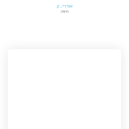
אנדריי., ק
חיפה