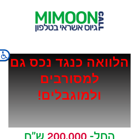
×
הלוואה כנגד נכס גם
למסורבים
ולמוגבלים!
החל-
200,000
ש"ח