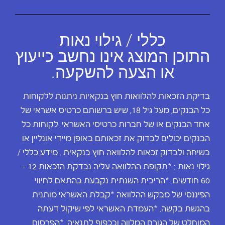
כללי / גילוי נאות
התוכן המוצג אינו נחשב כייעוץ
או הצעה להשקעה.
בדיקת הזכאות להלוואות חוץ בנקאיות ניתנות ללקוחות
כל הבנקים, מעל גיל 18, שיש ברשותם כרטיס אשראי של
אחד הבנקים או של חברות כרטיסי האשראי. לקוחות כל
הבנקים יכולים לבדוק את זכאותם באופן מיידי אונליין או
בשיחה ולבדוק זכאות להלוואה חוץ בנקאית . מידע כללי /
גילוי נאות : *תקופת ההלוואה עליה נבדקת הזכאות 12 –
60 חודשים. *הריבית השנתית נקבעת בהתאם לחיווי
הפיננסי של מבקש ההלוואה *קבלת האשראי מותנית
בהגשת בקשה. *העמדת האשראי לפי שיקול דעתה
המוחלט של הגורם המלווה ובכפוף לתנאיה. *הפרסום