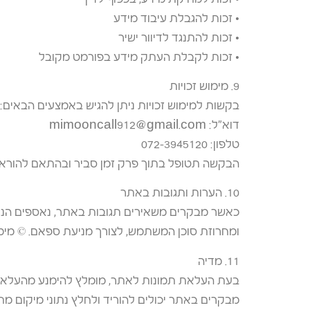
• זכות למחיקת מידע, בכפוף לדין
• זכות להגבלת עיבוד מידע
• זכות להתנגד לדיוור ישיר
• זכות לקבלת העתק מידע בפורמט מקובל
9. מימוש זכויות
בקשות למימוש זכויות ניתן להגיש באמצעים הבאים:
דוא״ל: mimooncall912@gmail.com
טלפון: 072-3945120
הבקשה תטופל בתוך פרק זמן סביר ובהתאם להוראו
10. הערות ותגובות באתר
כאשר מבקרים משאירים תגובות באתר, נאספים הנתוני
ומחרוזת סוכן המשתמש, לצורך מניעת ספאם. © מימ
11. מדיה
בעת העלאת תמונות לאתר, מומלץ להימנע מהעלאת תמונות 
מבקרים באתר יכולים להוריד ולחלץ נתוני מיקום מתמ