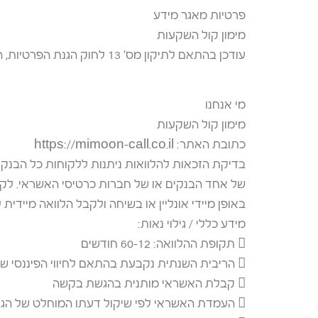
פרטיות מאגר מידע
×
מימון קול השקעות
עודכן בהתאם לתיקון מס’ 13 לחוק הגנת הפרטיות, התשמ״א–1981
מי אנחנו
מימון קול השקעות
כתובת האתר: https://mimoon-call.co.il
בדיקת הזכאות להלוואות ניתנות ללקוחות כל הבנקים, מעל גיל 18, שיש ברש
של אחד הבנקים או של חברות כרטיסי האשראי. לקו
באופן מיידי אונליין או בשיחה ולקבל הלוואה מיידית
מידע כללי / גילוי נאות:
 תקופת ההלוואה: 12–60 חודשים
 הריבית השנתית נקבעת בהתאם לחיווי הפיננסי של מבקש ההלוואה
 קבלת האשראי מותנית בהגשת בקשה
 העמדת האשראי לפי שיקול דעתו המוחלט של הגורם המלווה ובכפוף לתנאיו