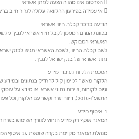
 הפרסום אינו מהווה הצעה למתן אשראי
 אי עמידה בפירעון ההלוואה עלולה לגרור חיוב בריבית פיגורים והליכי הוצאה לפועל
הודעה בדבר קבלת חיווי אשראי
בכוונת הגורם המממן לקבל חיווי אשראי לגביך מל
האשראי המבוקש.
לשם קבלת החיווי, לשכת האשראי תגיש לבנק ישרא
נתוני אשראי של בנק ישראל לגביך.
הסכמת הלקוח לעיבוד מידע
הלקוח מאשר למימון קול להחזיק בנתונים ובמידע שוני
וגיוס לקוחות, שירות נתוני אשראי או מידע על עוסק
התשע״ו–2016), דיוור ישיר וקשר עם הלקוח, וכל פעולה אחרת הנדרשת לצורך מתן שירות ללקוח.
1. איסוף מידע
המאגר אוסף רק מידע הנחוץ לצורך השימוש בשירותיו
מנהלת המאגר מקיימת בקרה שוטפת על איסוף המידע