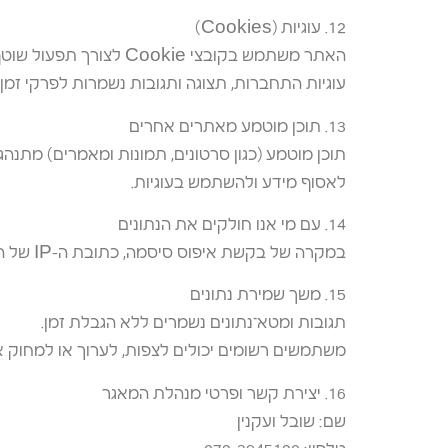
12. עוגיות (Cookies)
האתר משתמש בקובצי Cookie לצורך תפעול שוטף, נוחות משתמש, ואבטחה.
עוגיות התחברות, תצוגה ותגובות נשמרות לפרקי זמ
13. תוכן מוטמע מאתרים אחרים
תוכן מוטמע (כגון סרטונים, תמונות ומאמרים) מתנהג
לאסוף מידע ולהשתמש בעוגיות.
14. עם מי אנו חולקים את הנתונים
במקרה של בקשת איפוס סיסמה, כתובת ה-IP של המשתמש תיכלל בדוא״ל האיפוס.
15. משך שמירת נתונים
תגובות ומטא־נתונים נשמרים ללא הגבלת זמן.
משתמשים רשומים יכולים לצפות, לערוך או למחוק
16. יצירת קשר ופרטי מנהלת המאגר
שם: שובל ועקנין