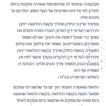
מבקש/ת. שים/מי לב שההסכמות שאת/ה נותן/נת ביחס
למידע לפי מדיניות הפרטיות של הגוף הממן ,יחולו גם על
נתונים אלה.
במיוחד נציין כי כחלק מהליך בקשת ההלוואה ייתכן
ותידרש/י (על פי דין) לסרוק תעודה מזהה ולצלם את
עצמך כדי שנוכל לאמת את זהותך. אנו לא נשמור
מאפיינים ביומטריים.אך נשמור את צילומך ואת צילום
התעודה. בנוסף, כחלק מהליך בקשת ההלוואה ייתכן
ותידרש/י (על פי דין) להקליט בקולך אישור לפיו אין
בחשבון הבנק המשויך אליך נהנים זולתך. הקלטה זו
נשמרת אף היא.
(המלווה ישראכרט בע"מ )
הלוואה שאושרה תועמד תוך יום עד שלושה ימי עסקים
ממועד הגשת בקשת ההלוואה. בקשת הלוואה שהוגשה
ביום שאינו יום עסקים או שהוגשה ביום עסקים לאחר