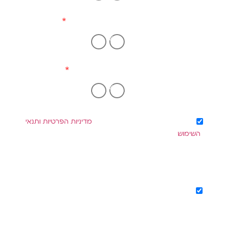
האם יש נכס על שמך?
כן
לא
האם הנך מעל גיל 22
כן
לא
הנני מאשר/ת שקראתי והבנתי את
מדיניות הפרטיות ותנאי
השימוש
, וכי הפרטים שמסרתי ישמשו ליצירת קשר ולמסירת
מידע והצעות רלוונטיות. ידוע לי כי ללא הסכמה לא ניתן לקבל את
השרות.
הנני מסכים/ה לקבל עדכונים, הצעות ותוכן רלוונטי באמצעי
קשר כגון דוא"ל, SMS, whatsapp הודעות/פניות טלפוניות
מחברת "מימון קול השקעות"