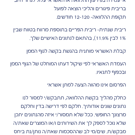
אי עמידה בפירעון ההלוואה או האשראי עלול לגרור חיוב
בריבית פיגורים והליכי הוצאה לפועל
תקופת ההלוואה- 12-120 חודשים.
ריבית שנתית- ריבית הפריים בתוספת מרווח בטווח שבין
1% לבין 11.9%), בהתאם לנתונים האישיים שלך.
קבלת האשראי מותנית בהגשת בקשה לגוף הממן
העמדת האשראי לפי שיקול דעתו המוחלט של הגוף הממן
ובכפוף לתנאיו.
הפרסום אינו מהווה הצעה למתן אשראי
כחלק מהליך בקשת ההלוואה, תתבקש/י למסור לנו
נתונים שונים אודותיך. חלקם לפי דרישה בדין וחלקם
מרצונך החופשי. ככל שלא תמסור/י איזה מהנתונים יתכן
שלא נוכל לספק לך את השירותים ו/או המוצרים שאת/ה
מבקש/ת. שים/מי לב שההסכמות שאת/ה נותן/נת ביחס