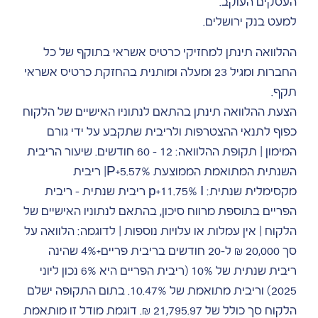
העסקים העוקב.
למעט בנק ירושלים.
ההלוואה תינתן למחזיקי כרטיס אשראי בתוקף של כל
החברות ומגיל 23 ומעלה ומותנית בהחזקת כרטיס אשראי
תקף.
הצעת ההלוואה תינתן בהתאם לנתוניו האישיים של הלקוח
כפוף לתנאי ההצטרפות ולריבית שתקבע על ידי גורם
המימון | תקופת ההלוואה: 12 – 60 חודשים. שיעור הריבית
השנתית המתואמת הממוצעת P+5.57%| ריבית
מקסימלית שנתית: p+11.75% I ריבית שנתית – ריבית
הפריים בתוספת מרווח סיכון, בהתאם לנתוניו האישיים של
הלקוח | אין עמלות או עלויות נוספות | לדוגמה: הלוואה על
סך 20,000 ₪ ל-20 חודשים בריבית פריים+4% שהינה
ריבית שנתית של 10% (ריבית הפריים היא 6% נכון ליוני
2025) וריבית מתואמת של 10.47%. בתום התקופה ישלם
הלקוח סך כולל של 21,795.97 ₪. דוגמת מודל זו מותאמת