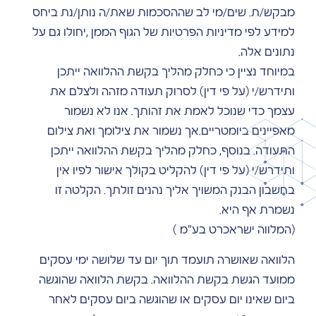
מבקש/ת. שים/מי לב שההסכמות שאת/ה נותן/נת ביחס
למידע לפי מדיניות הפרטיות של הגוף הממן ,יחולו גם על
נתונים אלה.
במיוחד נציין כי כחלק מהליך בקשת ההלוואה ייתכן
ותידרש/י (על פי דין) לסרוק תעודה מזהה ולצלם את
עצמך כדי שנוכל לאמת את זהותך. אנו לא נשמור
מאפיינים ביומטריים.אך נשמור את צילומך ואת צילום
התעודה. בנוסף, כחלק מהליך בקשת ההלוואה ייתכן
ותידרש/י (על פי דין) להקליט בקולך אישור לפיו אין
בחשבון הבנק המשויך אליך נהנים זולתך. הקלטה זו
נשמרת אף היא.
(המלווה ישראכרט בע"מ )
הלוואה שאושרה תועמד תוך יום עד שלושה ימי עסקים
ממועד הגשת בקשת ההלוואה. בקשת הלוואה שהוגשה
ביום שאינו יום עסקים או שהוגשה ביום עסקים לאחר