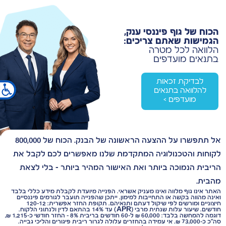
×
הכוח של גוף פיננסי ענק,
הגמישות שאתם צריכים:
הלוואה לכל מטרה
בתנאים מועדפים
לבדיקת זכאות
להלוואה בתנאים
מועדפים >
אל תתפשרו על ההצעה הראשונה של הבנק. הכוח של 800,000
לקוחות והטכנולוגיה המתקדמת שלנו מאפשרים לכם לקבל את
הריבית הנמוכה ביותר ואת האישור המהיר ביותר – בלי לצאת
מהבית.
האתר אינו גוף מלווה ואינו מעניק אשראי. הפנייה מיועדת לקבלת מידע כללי בלבד
ואינה מהווה בקשה או התחייבות למימון. ייתכן שהפנייה תועבר לגורמים פיננסיים
חיצוניים ומורשים לפי שיקול דעתם ותנאיהם. תקופת החזר אפשרית: 12–120
חודשים. שיעור עלות שנתית מרבי (APR) עד 14% בהתאם לדין ולנתוני הלקוח.
דוגמה להמחשה בלבד: 60,000 ₪ ל-60 חודשים בריבית 8% – החזר חודשי כ-1,215 ₪,
סה״כ כ-73,000 ₪. אי עמידה בהחזרים עלולה לגרור ריבית פיגורים והליכי גבייה.