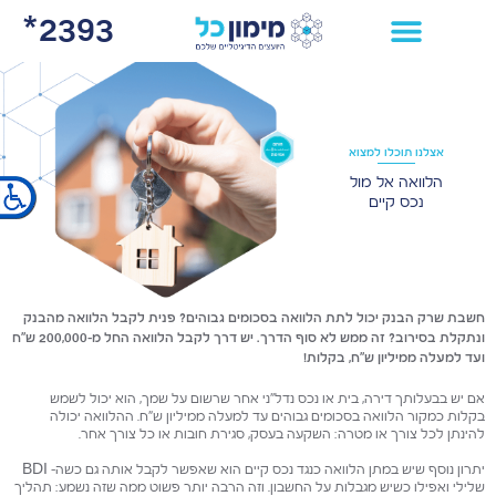
2393*
×
אצלנו תוכלו למצוא
הלוואה אל מול
נכס קיים
חשבת שרק הבנק יכול לתת הלוואה בסכומים גבוהים? פנית לקבל הלוואה מהבנק
ונתקלת בסירוב? זה ממש לא סוף הדרך. יש דרך לקבל הלוואה החל מ-200,000 ש"ח
ועד למעלה ממיליון ש"ח, בקלות!
אם יש בבעלותך דירה, בית או נכס נדל"ני אחר שרשום על שמך, הוא יכול לשמש
בקלות כמקור הלוואה בסכומים גבוהים עד למעלה ממיליון ש"ח. ההלוואה יכולה
להינתן לכל צורך או מטרה: השקעה בעסק, סגירת חובות או כל צורך אחר.
יתרון נוסף שיש במתן הלוואה כנגד נכס קיים הוא שאפשר לקבל אותה גם כשה- BDI
שלילי ואפילו כשיש מגבלות על החשבון. וזה הרבה יותר פשוט ממה שזה נשמע: תהליך