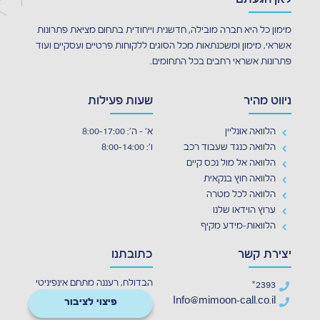
לאן הגעתם
מימון כל היא חברה מובילה, חדשנית וייחודית בתחום מציאת פתרונות
אשראי, מימון ומשכנתאות מכל הסוגים ללקוחות פרטיים ועסקיים ועוד
פתרונות אשראי רחבים בכל התחומים.
ניווט מהיר
שעות פעילות
הלוואה אונליין
א' - ה': 8:00-17:00
הלוואה כנגד שעבוד רכב
ו': 8:00-14:00
הלוואה אל מול נכס קיים
הלוואה חוץ בנקאית
הלוואה לכל מטרה
ערוץ הוידאו שלנו
הלוואות-מידע מקיף
יצירת קשר
כתובתנו
הבדולח, רעננה מתחם אינפיניטי
2393*
Info@mimoon-call.co.il
פיצוי לציבור