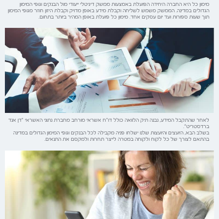
מימון כל היא החברה היחידה הפועלת באמצעות ממשק דיגיטלי ייעודי מול הבנקים וגופי המימון
הגדולים במדינה. הממשק משמש לשליחה וקבלת מידע באופן מדויק וקבלת היזון חוזר מגופי המימון
תוך שעות ספורות ועד יום עסקים אחד. מימון כל פועלת באופן המהיר ביותר בתחום.
לאחר שהתקבל המידע, נבנה תיק הלוואה כולל דו"ח אשראי מורחב מחברת נתוני האשראי "דן אנד
ברדסטריט".
בשלב הבא, היועצים והיועצות שלנו ישלחו פניה מקבילה לכל הבנקים וגופי המימון הגדולים במדינה
בהתאם לצורך של כל לקוח ולקוחה במטרה לייצר תחרות ולמקסם את התנאים.