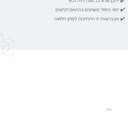
✔️ ייתכן שלא כל פונה יהיה זכאי
✔️ זמני טיפול משתנים בהתאם לנתונים
✔️ אין בהצעה זו התחייבות למתן הלוואה
.
לפי מידע כללי הנהוג בין גופי מימון מסוימים, קיימים
מקרים בהם מתקבל אישור עקרוני בתוך מספר
שעות, והעמדת הכספים עשויה להתבצע בתוך עד 3
ימי עסקים – בכפוף לאישור הגורם המממן ולתנאיו.
“שליחת מידע זה מיועדת לקבלת מידע ראשוני
בלבד – לא אישור מיידי או התחייבות למימון.”