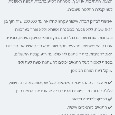
הצעה, התחייבות או ייעוץ, ומטרתה לסייע בקבלת תמונה ראשונית
לפני קבלת החלטה פיננסית.
אפשרי לבדוק קבלת אישור עקרוני להלוואה עד 200,000 ש"ח תוך בין
3-24 שעות, ללא פגיעה במסגרת אשראי וללא צורך בערבויות
ובטחונות. אנחנו עובדים מול רוב הבנקים וגופי המימון השונים, מכירים
את כל האפשרויות, מבצעים חקר שוק מלא כדי להשיג את הריביות
האטרקטיביות ביותר ונותנים ליווי מלא עד רגע קבלת התשלום.
בכפוף לאמור לעיל התנאים יכולים להשתנות מעת לעת ולפי
שיקול דעת הגורם המממן
✔️ אי עמידה בהתחייבויות פיננסיות, ככל שקיימות מול גורם חיצוני,
עלולה לגרור חיובי פיגורים והליכי גבייה או אכיפה בהתאם לדין.
✔️ בכפוף לבדיקה ואישור
✔️ התנאים מותאמים אישית