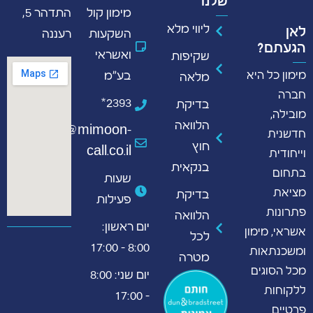
שלנו
מימון קול
התדהר 5,
ליווי מלא
לאן
השקעות
רעננה
הגעתם?
ואשראי
שקיפות
מימון כל היא
בע"מ
מלאה
חברה
2393*
בדיקת
מובילה,
הלוואה
info@mimoon-
חדשנית
חוץ
call.co.il
וייחודית
בנקאית
בתחום
שעות
מציאת
בדיקת
פעילות
פתרונות
הלוואה
יום ראשון:
אשראי, מימון
לכל
8:00 - 17:00
ומשכנתאות
מטרה
מכל הסוגים
יום שני: 8:00
ללקוחות
- 17:00
פרטיים