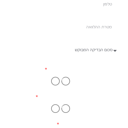
כרטיס אשראי
כן
לא
רכב מעל שנתון 2012
כן
לא
נכס