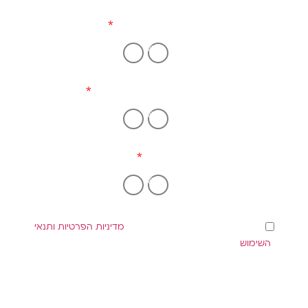
כרטיס אשראי
כן
לא
רכב מעל שנתון 2012
כן
לא
נכס
כן
לא
הנני מאשר/ת שקראתי והבנתי את
מדיניות הפרטיות ותנאי
השימוש
, וכי הפרטים שמסרתי ישמשו ליצירת קשר ולמסירת
מידע והצעות רלוונטיות. ידוע לי כי ללא הסכמה לא ניתן לקבל את
השרות.