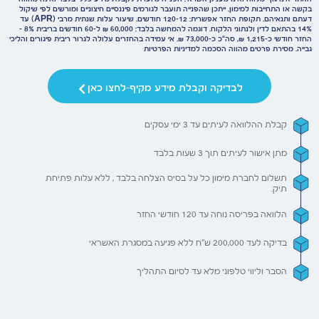
האתר אינו גוף מלווה ואינו מעניק אשראי. הפנייה מיועדת לקבלת מידע כללי בלבד ואינה מהווה
בקשה או התחייבות למימון. ייתכן שהפנייה תועבר לגורמים פיננסיים חיצוניים ומורשים לפי שיקול
דעתם ותנאיהם. תקופת החזר אפשרית: 12–120 חודשים. שיעור עלות שנתית מרבי (APR) עד
14% בהתאם לדין ולנתוני הלקוח. דוגמה להמחשה בלבד: 60,000 ₪ ל-60 חודשים בריבית 8% –
החזר חודשי כ-1,215 ₪, סה״כ כ-73,000 ₪. אי עמידה בהחזרים עלולה לגרור ריבית פיגורים והליכי
גבייה. מסירת פרטים מהווה הסכמה למדיניות הפרטיות
לבדיקה וקבלת מידע מקיף-לחצו כאן
קבלת ההלוואה לעיתים עד 3 ימי עסקים
מתן אישור לעיתים תוך 3 שעות בלבד
תשלום לחברת מימון כל על בסיס הצלחה בלבד , ללא עלות פתיחת
תיק.
הלוואה בפריסה נוחה עד 120 חודשי החזר
בדיקה לעד 200,000 ש"ח ללא פגיעה במסגרת האשראי
הסבר וליווי טלפוני מלא עד לסיום התהליך