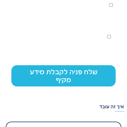
הנני מסכים/ה לקבל עדכונים, הצעות ותוכן רלוונטי באמצעי
קשר כגון דוא"ל, SMS, whatsapp הודעות/פניות טלפוניות
מחברת "מימון קול השקעות"
“הגשת פרטים כאן לא מהווה בקשה רשמית להלוואה או
התחייבות לקבלת אשראי.”
“המידע ישמש רק לבדיקת התאמה – לא אישור מימון.”
שלח פניה לקבלת מידע
מקיף
איך זה עובד