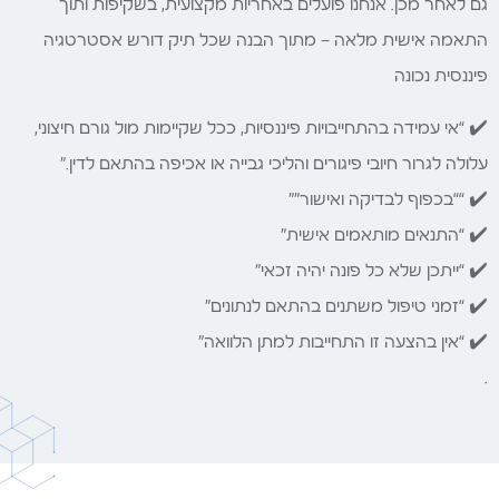
גם לאחר מכן. אנחנו פועלים באחריות מקצועית, בשקיפות ותוך
התאמה אישית מלאה — מתוך הבנה שכל תיק דורש אסטרטגיה
פיננסית נכונה
✔️ “אי עמידה בהתחייבויות פיננסיות, ככל שקיימות מול גורם חיצוני,
עלולה לגרור חיובי פיגורים והליכי גבייה או אכיפה בהתאם לדין.”
✔️ ““בכפוף לבדיקה ואישור””
✔️ “התנאים מותאמים אישית”
✔️ “ייתכן שלא כל פונה יהיה זכאי”
✔️ “זמני טיפול משתנים בהתאם לנתונים”
✔️ “אין בהצעה זו התחייבות למתן הלוואה”
.