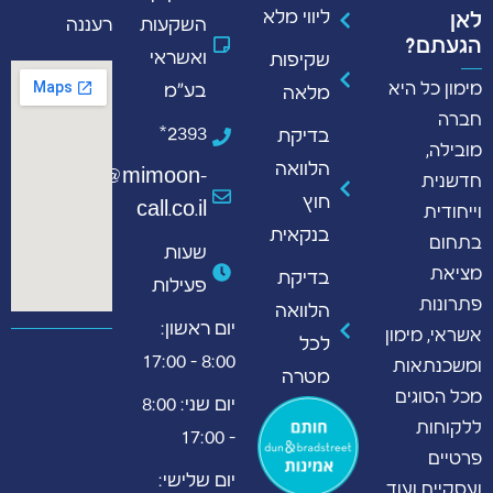
ליווי מלא
לאן
השקעות
רעננה
הגעתם?
ואשראי
שקיפות
מימון כל היא
בע"מ
מלאה
חברה
2393*
בדיקת
מובילה,
הלוואה
info@mimoon-
חדשנית
חוץ
call.co.il
וייחודית
בנקאית
בתחום
שעות
מציאת
בדיקת
פעילות
פתרונות
הלוואה
יום ראשון:
אשראי, מימון
לכל
8:00 - 17:00
ומשכנתאות
מטרה
מכל הסוגים
יום שני: 8:00
ללקוחות
- 17:00
פרטיים
יום שלישי:
ועסקיים ועוד