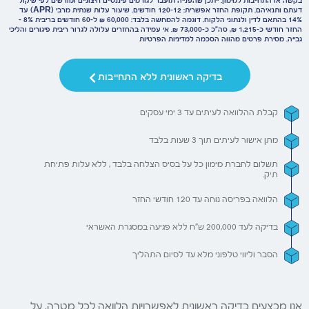
בקשה או התחייבות למימון. ייתכן שהפנייה תועבר לגורמים פיננסיים חיצוניים ומורשים לפי שיקול
דעתם ותנאיהם. תקופת החזר אפשרית: 12–120 חודשים. שיעור עלות שנתית מרבי (APR) עד
14% בהתאם לדין ולנתוני הלקוח. דוגמה להמחשה בלבד: 60,000 ₪ ל-60 חודשים בריבית 8% –
החזר חודשי כ-1,215 ₪, סה״כ כ-73,000 ₪. אי עמידה בהחזרים עלולה לגרור ריבית פיגורים והליכי
גבייה. מסירת פרטים מהווה הסכמה למדיניות הפרטיות
בדיקה ראשונית ללא התחייבות
קבלת ההלוואה לעיתים עד 3 ימי עסקים
מתן אישור לעיתים תוך 3 שעות בלבד
תשלום לחברת מימון כל על בסיס הצלחה בלבד , ללא עלות פתיחת
תיק.
הלוואה בפריסה נוחה עד 120 חודשי החזר
בדיקה לעד 200,000 ש"ח ללא פגיעה במסגרת האשראי
הסבר וליווי טלפוני מלא עד לסיום התהליך
אנו מבצעים בדיקה ראשונית לאפשרויות הלוואה לכל מטרה, על